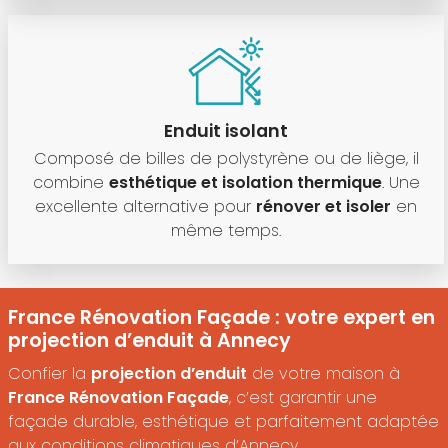
Enduit isolant
Composé de billes de polystyrène ou de liège, il
combine
esthétique et isolation thermique
. Une
excellente alternative pour
rénover et isoler
en
même temps.
France Rénovation Façade : votre expert en
projection d’enduit à Annecy
Confier la
projection d’enduit
de votre maison à
France Rénovation Façade
, c’est garantir une
façade durable, esthétique et parfaitement adaptée
aux conditions climatiques d’Annecy.