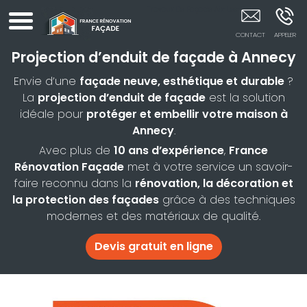
Travaux De Façade Aix-Les-Bains
Projection d’enduit de façade à Annecy
Envie d’une
façade neuve, esthétique et durable
?
La
projection d’enduit de façade
est la solution
idéale pour
protéger et embellir votre maison à
Annecy
.
Avec plus de
10 ans d’expérience
,
France
Rénovation Façade
met à votre service un savoir-
faire reconnu dans la
rénovation, la décoration et
la protection des façades
grâce à des techniques
modernes et des matériaux de qualité.
Devis gratuit en ligne