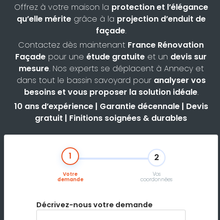
Offrez à votre maison la
protection et l’élégance
qu’elle mérite
grâce à la
projection d’enduit de
façade
.
Contactez dès maintenant
France Rénovation
Façade
pour une
étude gratuite
et un
devis sur
mesure
. Nos experts se déplacent à Annecy et
dans tout le bassin savoyard pour
analyser vos
besoins et vous proposer la solution idéale
.
10 ans d’expérience | Garantie décennale | Devis
gratuit | Finitions soignées & durables
1
2
Votre
Vos
demande
coordonnées
Décrivez-nous votre demande